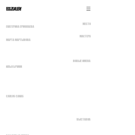
EGGZGALLERY
МЕСТО
ЕКАТЕРИНА ЕРМОЛАЕВА
МАСТЕРА
МАРТА МАРТЫНОВА
НОВЫЕ ИМЕНА
ИЛЬЯ БРУММ
CARLOS CANAS
ВЫСТАВКА