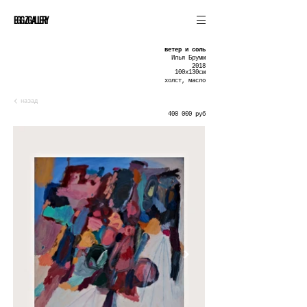
EGGZGALLERY
ветер и соль
Илья Брумм
2018
100х130см
холст, масло
назад
400 000 руб