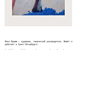
Илья Брумм — художник, творческий руководитель. Живёт и
работает в Санкт-Петербурге.
С 2013 по 2019 год обучался в Санкт-Петербургском
государственном университете на факультете искусств под
руководством Владимира Загорова, Галины Лолы, Ольги
Гуриной, Андрея Шелютто. После окончания университета
приглашен преподавать в Санкт-Петербургскую Школу
дизайна НИУ ВШЭ, где по настоящий день — старший
преподаватель отделения коммуникационного дизайна.
Параллельно с преподавательской деятельностью участвует
во всероссийских и международных выставочных проектах с
живописными и графическими работами. С 2025 года член
секции графики Союза Художников России.
©EGGZGALLERY
2025