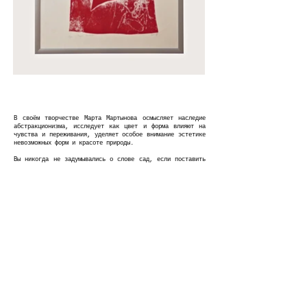
В своём творчестве Марта Мартынова осмысляет наследие
абстракционизма, исследует как цвет и форма влияют на
чувства и переживания, уделяет особое внимание эстетике
невозможных форм и красоте природы.
Вы никогда не задумывались о слове сад, если поставить
точку: с.ад? Получается в одном слове встречаются два
противоположных смысла. Нечто прекрасное и одновременно
страшное. Если обратиться к библейским сюжетам, то сад -
это место первоначального обитания Адама и Евы до
грехопадения.
___
Марта Мартынова (р. 2000, Санкт-Петербург) – художница,
дизайнер, арт-директор. Окончила кафедру дизайна СПБГУ,
Школу дизайна НИУ ВШЭ, профиль «Арт-дирекшн культурных
институций».