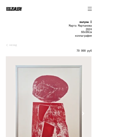
EGGZGALLERY
валуны I
Марта Мартынова
2024
60х90см
коллаграфия
назад
70 000 руб