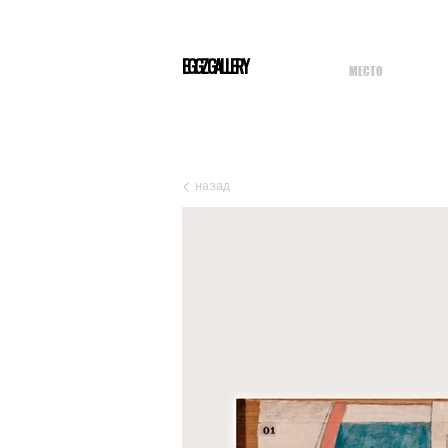
EGGZGALLERY
МЕСТО
назад