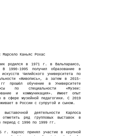
с Марсело Каньяс Рохас
ник родился в 1971 г. в Вальпараисо,
 В 1990-1995 получил образование в
 искусств Чилийского университета по
альности «Живопись», а затем в 2015-
 гг прошёл обучение в Университете
госы по специальности «Музеи:
ование и коммуникация». Имеет опыт
ы в сфере музейной педагогики. С 2019
оживает в России с супругой и сыном.
и выставочной деятельности Карлоса
 отметить ряд групповых выставок в
в период с 1996 по 1999 гг.
5 г. Карлос принял участие в крупной