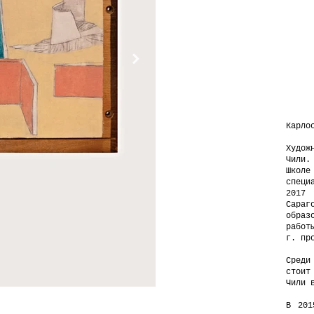
Карло
Худож
Чили.
Школе
специ
2017
Сара
образ
работ
г. пр
Сред
стоит
Чили 
В 201