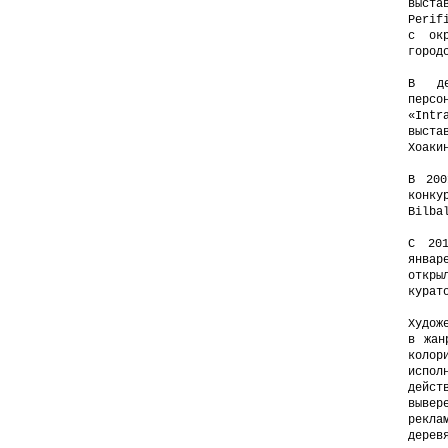
выста
Perif
с окр
город
В де
перс
«Int
выст
Хоаки
В 200
конку
Bilba
С 20
январ
откры
курат
Худож
в жан
коло
исп
дейс
выве
рекл
дерев