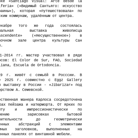
вке «Santiago visual: Arte desde la
iferia» («Видимый Сантьяго: искусство
аины»), которая «путешествовала» по
ским коммунам, удалённым от центра.
кабре того же года состоялась
ональная выставка живописца
rascendente» («Несущественное») в
авочном зале центра культуры Сан
н.
1-2014 гг. мастер участвовал в ряде
рсов: El Color de Sur, FAO, Sociedad
liana, Escuela de Ortodoncia.
19 г. живёт с семьёй в Росссии. В
е 2025 г. совместно с Eggz Gallery
л выставку в России - «Jibarizar» под
орством А. Семевской.
ественная манера Карлоса сосредоточена
рах пейзажа и натюрморта. От ярких по
риту и импрессионистически по
олнению зарисовках бытовой
твительности до геометрически
ренных абстракций с элементами
амных заголовков, выполненных на
янных панелях от винтажной мебели.