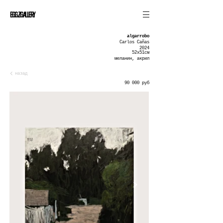
EGGZGALLERY
algarrobo
Carlos Cañas
2024
52х51см
меланин, акрил
назад
90 000 руб