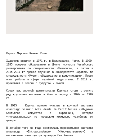
Карлос Марсело Каньяс Рохас
Художник родился в 1971 г. в Вальпараисо, Чили. В
1990-
1995
получил образование в Школе искусств Чилийского
университета по специальности «Живопись», а затем в
2015-2017
гг прошёл обучение в Университете Сарагосы по
специальности «Музеи: образование и коммуникация». Имеет
опыт работы в сфере музейной педагогики. С 2019 г.
проживает в России с супругой и сыном.
Среди выставочной деятельности Карлоса стоит отметить
ряд групповых выставок в Чили в период с 1996 по 1999
гг.
В 2015 г. Карлос принял участие в крупной выставке
«Santiago visual: Arte desde la Perififeria» («Видимый
Сантьяго: искусство с окраины»), которая
«путешествовала» по городским коммунам, удалённым от
центра.
В декабре того же года состоялась персональная выставка
живописца «Intrascendente» («Несущественное») в
выставочном зале центра культуры Сан Хоакин.