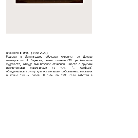
ВАЛЕНТИН ГРОМОВ
(1930-2022)
Родился в Ленинграде, обучался живописи во Дворце
пионеров им. А. Жданова, затем окончил СХШ при Академии
художеств, откуда был позднее отчислен. Вместе с другими
исключенными художниками (в т.ч. А. Арефьев)
объединились группу для организации собственных выставок
в конце 1940-х годов. С 1959 по 1998 годы работал в
типографии. В 1956 году, после открытия экспозиции
живописи французского импрессионизма и
постимпрессионизма в Эрмитаже испытывает сильное влияние
французской живописи (Дега, Ренуар, Тулуз-Лотрек).
Сюжеты работ Громова — театр, сцены в парках и на пляже,
виды ленинградских пригородов. Произведения раннего
периода (50-х годов) демонстрируют сильное влияние
Арефьева, впоследствии художник выработал собственную
манеру, сочетающую характерные для арефьевского круга
контрасты ярких пятен чистого цвета и фрагментарность
композиции с наполненным тонкой лирической интонацией
рисунком.