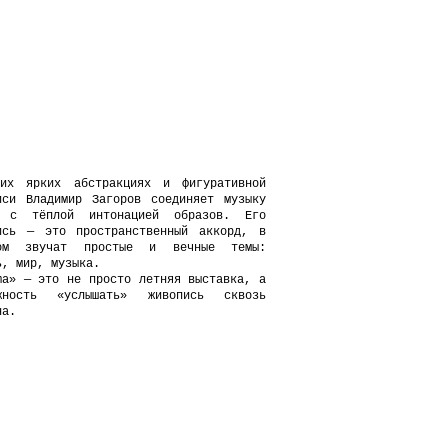
их ярких абстракциях и фигуративной
иси Владимир Загоров соединяет музыку
а с тёплой интонацией образов. Его
ись — это пространственный аккорд, в
ром звучат простые и вечные темы:
ь, мир, музыка.
ma» — это не просто летняя выставка, а
ожность «услышать» живопись сквозь
на.