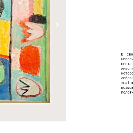
В сво
живоп
цвет
живоп
кото
любов
«Palo
возм
полот