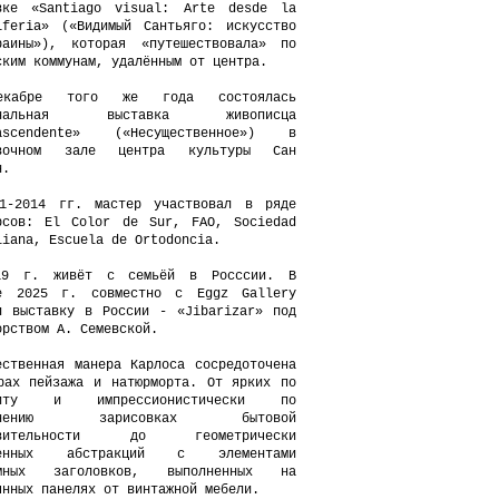
вке «Santiago visual: Arte desde la
iferia» («Видимый Сантьяго: искусство
аины»), которая «путешествовала» по
ским коммунам, удалённым от центра.
кабре того же года состоялась
ональная выставка живописца
rascendente» («Несущественное») в
авочном зале центра культуры Сан
н.
1-2014 гг. мастер участвовал в ряде
рсов: El Color de Sur, FAO, Sociedad
liana, Escuela de Ortodoncia.
19 г. живёт с семьёй в Росссии. В
е 2025 г. совместно с Eggz Gallery
л выставку в России - «Jibarizar» под
орством А. Семевской.
ественная манера Карлоса сосредоточена
рах пейзажа и натюрморта. От ярких по
риту и импрессионистически по
олнению зарисовках бытовой
твительности до геометрически
ренных абстракций с элементами
амных заголовков, выполненных на
янных панелях от винтажной мебели.