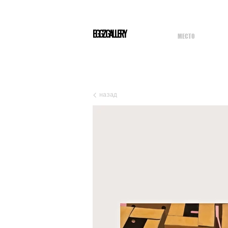
EGGZGALLERY
МЕСТО
назад