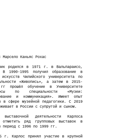
с Марсело Каньяс Рохас
ник родился в 1971 г. в Вальпараисо,
 В 1990-1995 получил образование в
 искусств Чилийского университета по
альности «Живопись», а затем в 2015-
 гг прошёл обучение в Университете
госы по специальности «Музеи:
ование и коммуникация». Имеет опыт
ы в сфере музейной педагогики. С 2019
оживает в России с супругой и сыном.
и выставочной деятельности Карлоса
 отметить ряд групповых выставок в
в период с 1996 по 1999 гг.
5 г. Карлос принял участие в крупной