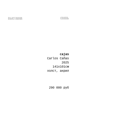
СВЯЗЬ
ВЫСТАВКА
cajas
Carlos Cañas
2025
141х101см
холст, акрил
290 000 руб