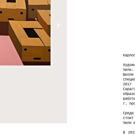
Карло
Худож
Чили.
Школе
специ
2017
Сара
образ
работ
г. пр
Сред
стоит
Чили 
В 201