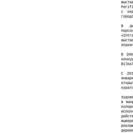
выста
Perif
с окр
город
В де
перс
«Int
выст
Хоаки
В 200
конку
Bilba
С 20
январ
откры
курат
Худож
в жан
коло
исп
дейс
выве
рекл
дерев