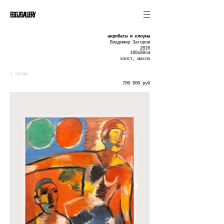
EGGZGALLERY
акробаты и клоуны
Владимир Загоров
2010
100x80см
холст, масло
назад
700 000 руб