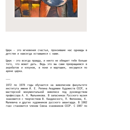
Цирк – это мгновения счастья, пронзившие нас однажды в
детстве и навсегда оставшиеся с нами.
Цирк – это всегда правда, и никто не обещает тебе больше
того, что может дать. Ведь это мы сами превращаемся в
акробатов и клоунов, в пони и мартышек, несущихся по
арене цирка.
___
1972 по 1978 годы обучается на живописном факультете
института имени И. Е. Репина Академии Художеств СССР, в
мастерской монументальной живописи под руководством
профессора А. А. Мыльникова. В запасниках Русского музея
знакомится с творчеством В. Кандинского, П. Филонова, К.
Малевича и других художников русского авангарда. В 1982
году становится членом Союза художников СССР. С 1987 по
1991 год преподает живопись и композицию на отделение
монументальной живописи в ЛВХПУ им. В. И. Мухиной. В
1993 году проходит первая персональная выставка Загорова
в ЦДХ в Москве, на которой он показывает только
нефигуративные работы. В 1996 году становится членом
Санкт-Петербургской Академии Современного Искусства. В